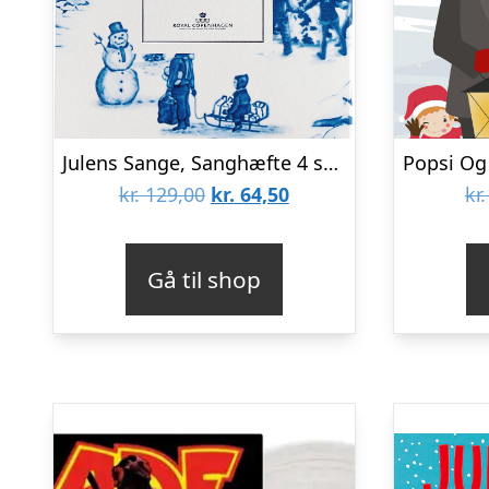
Julens Sange, Sanghæfte 4 stk.
Den
Den
kr.
129,00
kr.
64,50
kr.
oprindelige
aktuelle
pris
pris
Gå til shop
var:
er:
kr. 129,00.
kr. 64,50.