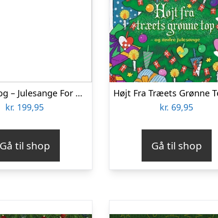
Alvilda Bog – Julesange For Børn Og Barnlige Sjæle – Dansk
kr.
199,95
kr.
69,95
Gå til shop
Gå til shop