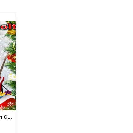
Lotte Riisholt – Jul Fra Den Gamle Jukebox – CD