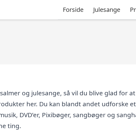
Forside
Julesange
P
salmer og julesange, så vil du blive glad for at
rodukter her. Du kan blandt andet udforske et
emusik, DVD’er, Pixibøger, sangbøger og sang
e ting.