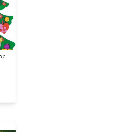
Højt Fra Træets Grønne Top – Og Andre Julesange – Bog