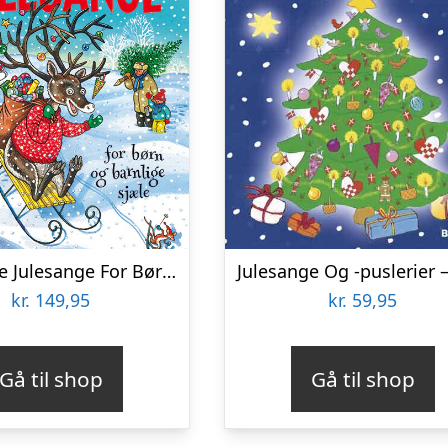
De Bedste Julesange For Børn Og Barnlige Sjæle – Bente Bech – Bog
Julesange Og -puslerier 
kr.
149,95
kr.
59,95
Gå til shop
Gå til shop