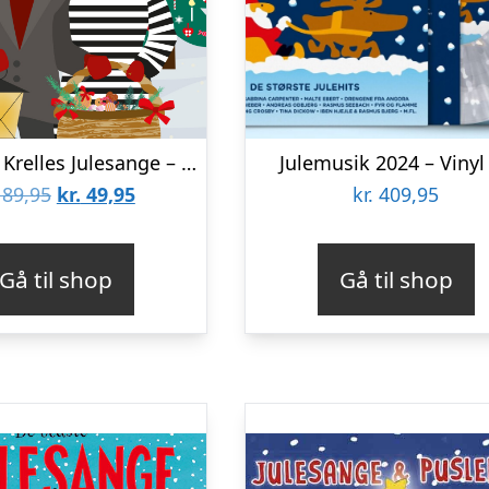
Popsi Og Krelles Julesange – Bog
Julemusik 2024 – Vinyl
Den
Den
89,95
kr.
49,95
kr.
409,95
oprindelige
aktuelle
pris
pris
Gå til shop
Gå til shop
var:
er:
kr. 89,95.
kr. 49,95.