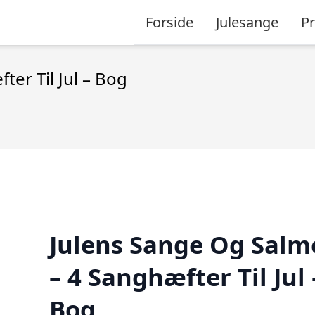
Forside
Julesange
P
er Til Jul – Bog
Julens Sange Og Salm
– 4 Sanghæfter Til Jul 
Bog