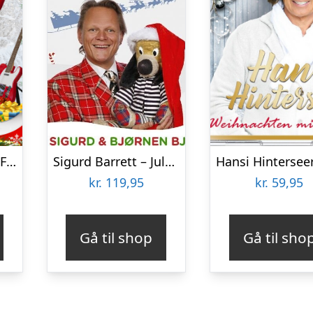
Lotte Riisholt – Jul Fra Den Gamle Jukebox – CD
Sigurd Barrett – Julesange Med Sigurd Og Bjørnen Bjørn – CD
kr.
119,95
kr.
59,95
Gå til shop
Gå til sho