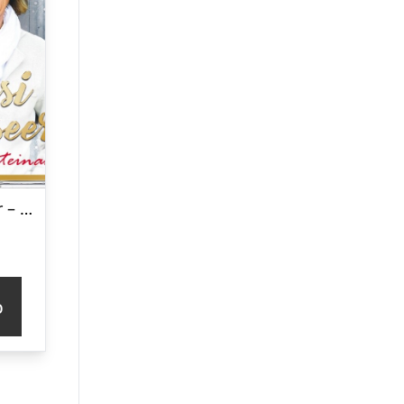
Hansi Hinterseer – Weihnachten Miteinander – CD
p