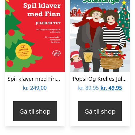
Spil klaver med Finn julehæftet (Inkl. cd)
Popsi Og Krelles Julesange – Bog
Den
Den
kr.
249,00
kr.
89,95
kr.
49,95
oprindelige
aktue
pris
pris
Gå til shop
Gå til shop
var:
er:
kr. 89,95.
kr. 4