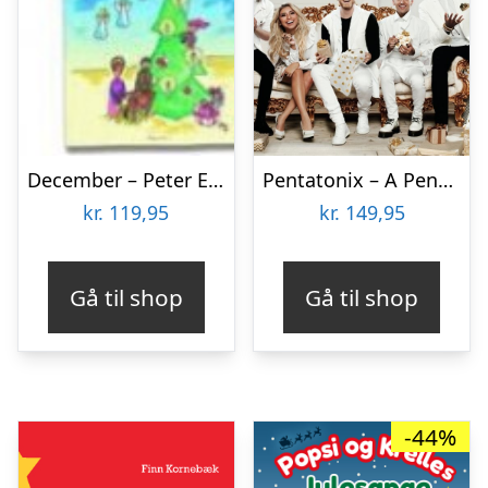
December – Peter Ettrup Larsen – Bog
Pentatonix – A Pentatonix Christmas – CD
kr.
119,95
kr.
149,95
Gå til shop
Gå til shop
-44%