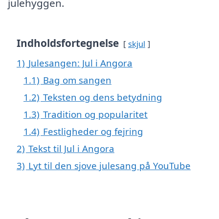
julehyggen.
Indholdsfortegnelse
skjul
1)
Julesangen: Jul i Angora
1.1)
Bag om sangen
1.2)
Teksten og dens betydning
1.3)
Tradition og popularitet
1.4)
Festligheder og fejring
2)
Tekst til Jul i Angora
3)
Lyt til den sjove julesang på YouTube